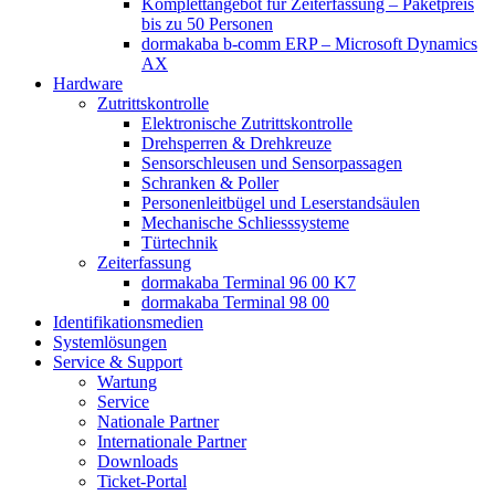
Komplettangebot für Zeiterfassung – Paketpreis
bis zu 50 Personen
dormakaba b-comm ERP – Microsoft Dynamics
AX
Hardware
Zutrittskontrolle
Elektronische Zutrittskontrolle
Drehsperren & Drehkreuze
Sensorschleusen und Sensorpassagen
Schranken & Poller
Personenleitbügel und Leserstandsäulen
Mechanische Schliess­systeme
Türtechnik
Zeiterfassung
dormakaba Terminal 96 00 K7
dormakaba Terminal 98 00
Identifikations­medien
Systemlösungen
Service & Support
Wartung
Service
Nationale Partner
Internationale Partner
Downloads
Ticket-Portal