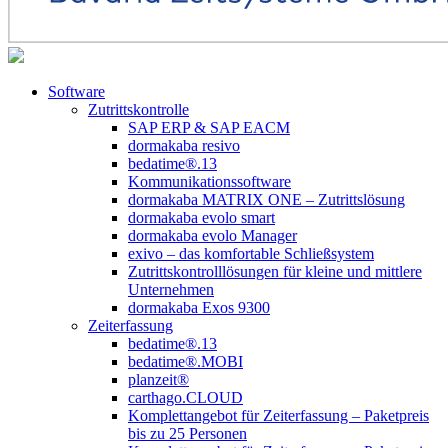
Software
Zutrittskontrolle
SAP ERP & SAP EACM
dormakaba resivo
bedatime®.13
Kommunikationssoftware
dormakaba MATRIX ONE – Zutrittslösung
dormakaba evolo smart
dormakaba evolo Manager
exivo – das komfortable Schließsystem
Zutrittskontrolllösungen für kleine und mittlere
Unternehmen
dormakaba Exos 9300
Zeiterfassung
bedatime®.13
bedatime®.MOBI
planzeit®
carthago.CLOUD
Komplettangebot für Zeiterfassung – Paketpreis
bis zu 25 Personen