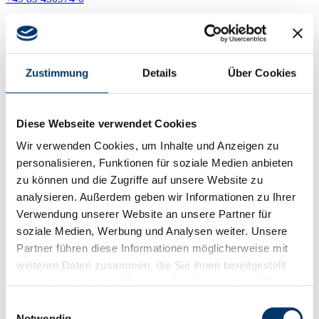
Kontaktformular
info@bedatime.de
Newsletter
Zustimmung
Details
Über Cookies
Download Portal
Startseite
»
Software
»
Zeiterfassung
/
Diese Webseite verwendet Cookies
Zutrittskontrolle
»
carthago.CLOUD
Wir verwenden Cookies, um Inhalte und Anzeigen zu
personalisieren, Funktionen für soziale Medien anbieten
zu können und die Zugriffe auf unsere Website zu
carthago.CLOUD
analysieren. Außerdem geben wir Informationen zu Ihrer
Verwendung unserer Website an unsere Partner für
carthago.CLOUD für Zeiterfassung und Zutrittskontrolle
soziale Medien, Werbung und Analysen weiter. Unsere
Partner führen diese Informationen möglicherweise mit
Keine Anschaffungskosten
Keine Installation vor Ort
weiteren Daten zusammen, die Sie ihnen bereitgestellt
Kein Problem mehr mit der Datensicherung
haben oder die sie im Rahmen Ihrer Nutzung der Dienste
gesammelt haben.
Einwilligungsauswahl
Notwendig