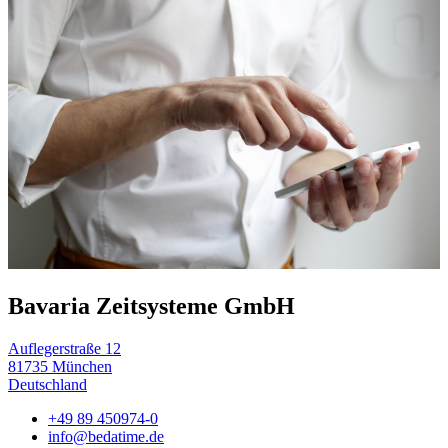
Bavaria Zeitsysteme GmbH
Auflegerstraße 12
81735 München
Deutschland
+49 89 450974-0
info@bedatime.de