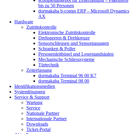
Komplettangebot für Zeiterfassung – Paketpreis
bis zu 50 Personen
dormakaba b-comm ERP – Microsoft Dynamics
AX
Hardware
Zutrittskontrolle
Elektronische Zutrittskontrolle
Drehsperren & Drehkreuze
Sensorschleusen und Sensorpassagen
Schranken & Poller
Personenleitbügel und Leserstandsäulen
Mechanische Schliess­systeme
Türtechnik
Zeiterfassung
dormakaba Terminal 96 00 K7
dormakaba Terminal 98 00
Identifikations­medien
Systemlösungen
Service & Support
Wartung
Service
Nationale Partner
Internationale Partner
Downloads
Ticket-Portal