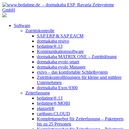
Software
Zutrittskontrolle
SAP ERP & SAP EACM
dormakaba resivo
bedatime®.13
Kommunikationssoftware
dormakaba MATRIX ONE – Zutrittslösung
dormakaba evolo smart
dormakaba evolo Manager
exivo – das komfortable Schließsystem
Zutrittskontrolllösungen für kleine und mittlere
Unternehmen
dormakaba Exos 9300
Zeiterfassung
bedatime®.13
bedatime®.MOBI
planzeit®
carthago.CLOUD
Komplettangebot für Zeiterfassung – Paketpreis
bis zu 25 Personen