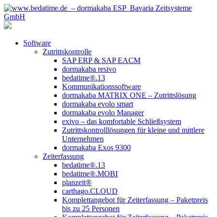
Software
Zutrittskontrolle
SAP ERP & SAP EACM
dormakaba resivo
bedatime®.13
Kommunikationssoftware
dormakaba MATRIX ONE – Zutrittslösung
dormakaba evolo smart
dormakaba evolo Manager
exivo – das komfortable Schließsystem
Zutrittskontrolllösungen für kleine und mittlere
Unternehmen
dormakaba Exos 9300
Zeiterfassung
bedatime®.13
bedatime®.MOBI
planzeit®
carthago.CLOUD
Komplettangebot für Zeiterfassung – Paketpreis
bis zu 25 Personen