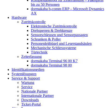
Komplettangebot für Zeiterfassung – Paketpreis
bis zu 50 Personen
dormakaba b-comm ERP – Microsoft Dynamics
AX
Hardware
Zutrittskontrolle
Elektronische Zutrittskontrolle
Drehsperren & Drehkreuze
Sensorschleusen und Sensorpassagen
Schranken & Poller
Personenleitbügel und Leserstandsäulen
Mechanische Schliess­systeme
Türtechnik
Zeiterfassung
dormakaba Terminal 96 00 K7
dormakaba Terminal 98 00
Identifikations­medien
Systemlösungen
Service & Support
Wartung
Service
Nationale Partner
Internationale Partner
Downloads
Ticket-Portal