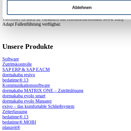
kann bei Multispannung zwischen 12 und 24 V DC betrieben
Ablehnen
werden. Optional ist ein Betrieb an Wechselspannung zwischen 12
und 24 V AC über ein GL Gleichrichtermodul möglich. Der
Türöffner ist auch in Varianten mit Rückmeldekontakt sowie Easy
Adapt Fallenführung verfügbar.
Unsere Produkte
Software
Zutrittskontrolle
SAP ERP & SAP EACM
dormakaba resivo
bedatime®.13
Kommunikationssoftware
dormakaba MATRIX ONE – Zutrittslösung
dormakaba evolo smart
dormakaba evolo Manager
exivo – das komfortable Schließsystem
Zeiterfassung
bedatime®.13
bedatime®.MOBI
planzeit®