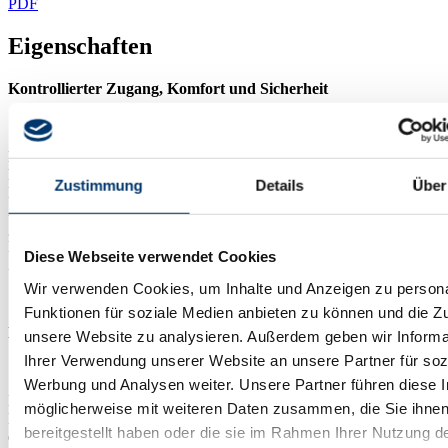
PDF
Eigenschaften
Kontrollierter Zugang, Komfort und Sicherheit
Der Feuerschutztüröffner Fire 448 Lucky eignet sich zur
komfortablen Entriegelung von Feuer- und Rauchschutztüren, zum
Zustimmung
Details
Über
Beispiel in Kombination mit Gegensprechanlagen oder
Zutrittskontrolle. Die besonderen Vorteile des Lucky Strike Effekts
gewährleisten eine universelle Verwendbarkeit und zuverlässige
Entriegelung überall dort, wo Anforderungen an kontrollierten
Diese Webseite verwendet Cookies
Zugang, Sicherheit und Komfort untrennbar zusammengehören.
Wir verwenden Cookies, um Inhalte und Anzeigen zu persona
Funktionen für soziale Medien anbieten zu können und die Zug
Deutliche Erleichterung für Planung und Einbau
unsere Website zu analysieren. Außerdem geben wir Informa
Ihrer Verwendung unserer Website an unsere Partner für soz
Werbung und Analysen weiter. Unsere Partner führen diese 
Durch symmetrisch aufgebaute Gehäuse ermöglicht der Fire 448
möglicherweise mit weiteren Daten zusammen, die Sie ihne
Lucky einen lageunabhängigen Einbau (DIN-L/DIN-R) und
bereitgestellt haben oder die sie im Rahmen Ihrer Nutzung d
erleichtert damit die tägliche Planungs- und Montagearbeit deutlich.