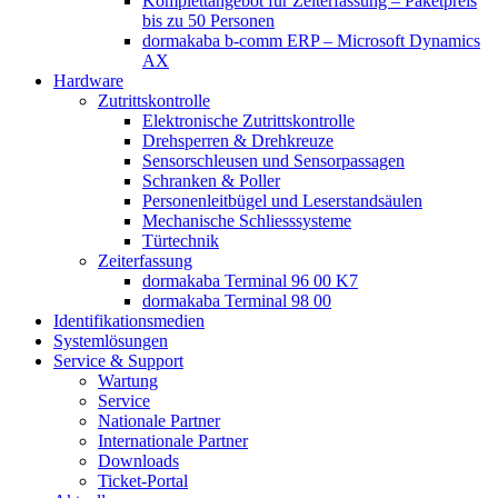
Komplettangebot für Zeiterfassung – Paketpreis
bis zu 50 Personen
dormakaba b-comm ERP – Microsoft Dynamics
AX
Hardware
Zutrittskontrolle
Elektronische Zutrittskontrolle
Drehsperren & Drehkreuze
Sensorschleusen und Sensorpassagen
Schranken & Poller
Personenleitbügel und Leserstandsäulen
Mechanische Schliess­systeme
Türtechnik
Zeiterfassung
dormakaba Terminal 96 00 K7
dormakaba Terminal 98 00
Identifikations­medien
Systemlösungen
Service & Support
Wartung
Service
Nationale Partner
Internationale Partner
Downloads
Ticket-Portal