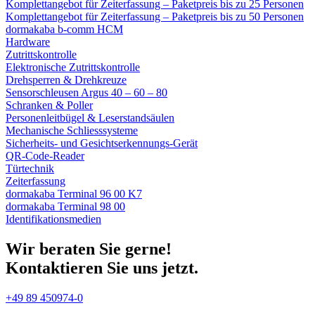
Komplettangebot für Zeiterfassung – Paketpreis bis zu 25 Personen
Komplettangebot für Zeiterfassung – Paketpreis bis zu 50 Personen
dormakaba b-comm HCM
Hardware
Zutrittskontrolle
Elektronische Zutrittskontrolle
Drehsperren & Drehkreuze
Sensorschleusen Argus 40 – 60 – 80
Schranken & Poller
Personenleitbügel & Leserstandsäulen
Mechanische Schliess­systeme
Sicherheits- und Gesichtserkennungs-Gerät
QR-Code-Reader
Türtechnik
Zeiterfassung
dormakaba Terminal 96 00 K7
dormakaba Terminal 98 00
Identifikations­medien
Wir beraten Sie gerne!
Kontaktieren Sie uns jetzt.
+49 89 450974-0