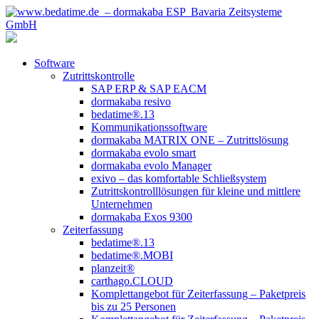
Software
Zutrittskontrolle
SAP ERP & SAP EACM
dormakaba resivo
bedatime®.13
Kommunikationssoftware
dormakaba MATRIX ONE – Zutrittslösung
dormakaba evolo smart
dormakaba evolo Manager
exivo – das komfortable Schließsystem
Zutrittskontrolllösungen für kleine und mittlere
Unternehmen
dormakaba Exos 9300
Zeiterfassung
bedatime®.13
bedatime®.MOBI
planzeit®
carthago.CLOUD
Komplettangebot für Zeiterfassung – Paketpreis
bis zu 25 Personen