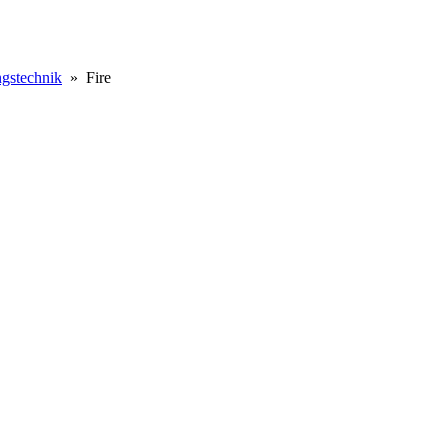
ngstechnik
»
Fire