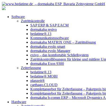
Software
Zutrittskontrolle
SAP ERP & SAP EACM
dormakaba resivo
bedatime®.13
Kommunikationssoftware
dormakaba MATRIX ONE – Zutrittslösung
dormakaba evolo smart
dormakaba evolo Manager
exivo – das komfortable Schließsystem
Zutrittskontrolllösungen für kleine und mittlere U
dormakaba Exos 9300
Zeiterfassung
bedatime®.13
bedatime®.MOBI
planzeit®
carthago.CLOUD
Komplettangebot für Zeiterfassung – Paketpreis bi
Komplettangebot für Zeiterfassung – Paketpreis bi
dormakaba b-comm ERP – Microsoft Dynamics 
Hardware