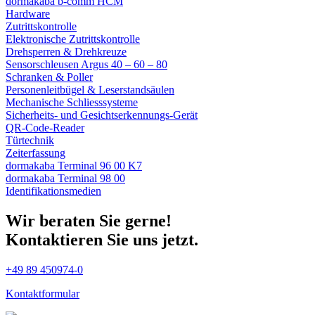
dormakaba b-comm HCM
Hardware
Zutrittskontrolle
Elektronische Zutrittskontrolle
Drehsperren & Drehkreuze
Sensorschleusen Argus 40 – 60 – 80
Schranken & Poller
Personenleitbügel & Leserstandsäulen
Mechanische Schliess­systeme
Sicherheits- und Gesichtserkennungs-Gerät
QR-Code-Reader
Türtechnik
Zeiterfassung
dormakaba Terminal 96 00 K7
dormakaba Terminal 98 00
Identifikations­medien
Wir beraten Sie gerne!
Kontaktieren Sie uns jetzt.
+49 89 450974-0
Kontaktformular