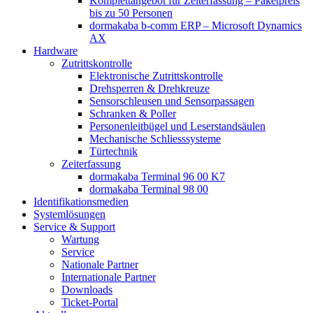
Komplettangebot für Zeiterfassung – Paketpreis
bis zu 50 Personen
dormakaba b-comm ERP – Microsoft Dynamics
AX
Hardware
Zutrittskontrolle
Elektronische Zutrittskontrolle
Drehsperren & Drehkreuze
Sensorschleusen und Sensorpassagen
Schranken & Poller
Personenleitbügel und Leserstandsäulen
Mechanische Schliess­systeme
Türtechnik
Zeiterfassung
dormakaba Terminal 96 00 K7
dormakaba Terminal 98 00
Identifikations­medien
Systemlösungen
Service & Support
Wartung
Service
Nationale Partner
Internationale Partner
Downloads
Ticket-Portal