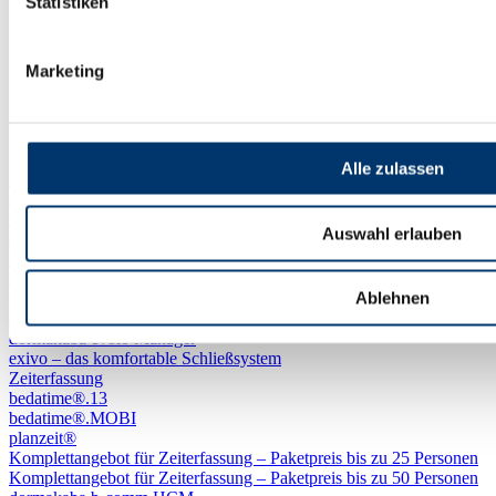
Statistiken
Holme optional als Edelstahlbügel oder Acrylglas Elemente
Marketing
Unsere Produkte
Alle zulassen
Software
Zutrittskontrolle
SAP ERP & SAP EACM
Auswahl erlauben
dormakaba resivo
bedatime®.13
Kommunikationssoftware
Ablehnen
dormakaba MATRIX ONE – Zutrittslösung
dormakaba evolo smart
dormakaba evolo Manager
exivo – das komfortable Schließsystem
Zeiterfassung
bedatime®.13
bedatime®.MOBI
planzeit®
Komplettangebot für Zeiterfassung – Paketpreis bis zu 25 Personen
Komplettangebot für Zeiterfassung – Paketpreis bis zu 50 Personen