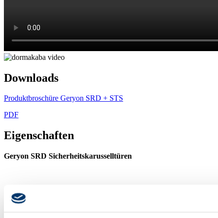
Downloads
Produktbroschüre Geryon SRD + STS
PDF
Eigenschaften
Geryon SRD Sicherheitskarusselltüren
Kein Einsperren von Personen dank Grenzpunktverriegelung
Schutzsensorik nach DIN EN 16005