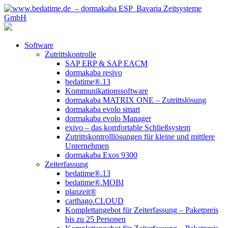
Software
Zutrittskontrolle
SAP ERP & SAP EACM
dormakaba resivo
bedatime®.13
Kommunikationssoftware
dormakaba MATRIX ONE – Zutrittslösung
dormakaba evolo smart
dormakaba evolo Manager
exivo – das komfortable Schließsystem
Zutrittskontrolllösungen für kleine und mittlere
Unternehmen
dormakaba Exos 9300
Zeiterfassung
bedatime®.13
bedatime®.MOBI
planzeit®
carthago.CLOUD
Komplettangebot für Zeiterfassung – Paketpreis
bis zu 25 Personen