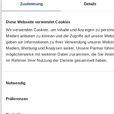
Zustimmung
Details
Standard mit IR-Sensorik
Modelle in Widerstandsklassen RC2 und WK3
Diese Webseite verwendet Cookies
Ganzglasanlagen mit Antrieb im Boden
Wir verwenden Cookies, um Inhalte und Anzeigen zu personal
Option fluchtweggeprüfte Säule
Medien anbieten zu können und die Zugriffe auf unsere Web
geben wir Informationen zu Ihrer Verwendung unserer Websit
Option mit Waageneinbau, Gewichtsgrenzen oder Ist-
Medien, Werbung und Analysen weiter. Unsere Partner führe
Gewicht
möglicherweise mit weiteren Daten zusammen, die Sie ihnen b
Option mit Nachtverschluss
im Rahmen Ihrer Nutzung der Dienste gesammelt haben.
Option mit optischer Vereinzelung durch SRD Vision
Einwilligungsauswahl
Notwendig
Geryon STS Sicherheitsdrehkreuze
Präferenzen
Kein Einsperren von Personen dank Grenzpunktverriegelung