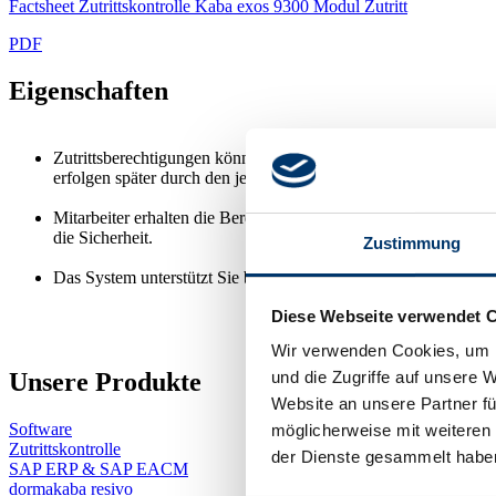
Factsheet Zutrittskontrolle Kaba exos 9300 Modul Zutritt
PDF
Eigenschaften
Zutrittsberechtigungen können zentral oder dezentral organisi
erfolgen später durch den jeweiligen Verantwortlichen.
Mitarbeiter erhalten die Berechtigungen rollenbasiert gemäß ih
die Sicherheit.
Zustimmung
Das System unterstützt Sie bei der Abbildung von Prozessen zu
Diese Webseite verwendet 
Wir verwenden Cookies, um I
Unsere Produkte
und die Zugriffe auf unsere 
Website an unsere Partner fü
Software
möglicherweise mit weiteren
Zutrittskontrolle
der Dienste gesammelt habe
SAP ERP & SAP EACM
dormakaba resivo