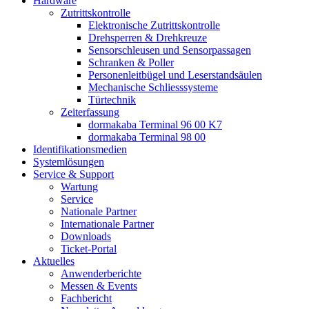
Hardware
Zutrittskontrolle
Elektronische Zutrittskontrolle
Drehsperren & Drehkreuze
Sensorschleusen und Sensorpassagen
Schranken & Poller
Personenleitbügel und Leserstandsäulen
Mechanische Schliess­systeme
Türtechnik
Zeiterfassung
dormakaba Terminal 96 00 K7
dormakaba Terminal 98 00
Identifikations­medien
Systemlösungen
Service & Support
Wartung
Service
Nationale Partner
Internationale Partner
Downloads
Ticket-Portal
Aktuelles
Anwenderberichte
Messen & Events
Fachbericht