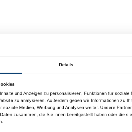
ert werden. So können Grundberechtigungen beispielsweise beim Eintrit
rer Funktion und ihren Verantwortungsbereichen. Das vereinfacht die Ad
Details
r Einhaltung gesetzlicher Normen (z. B. LuftSiG, SOX, ISO) und intern
Cookies
nhalte und Anzeigen zu personalisieren, Funktionen für soziale
Website zu analysieren. Außerdem geben wir Informationen zu I
r soziale Medien, Werbung und Analysen weiter. Unsere Partner
 Daten zusammen, die Sie ihnen bereitgestellt haben oder die s
n.