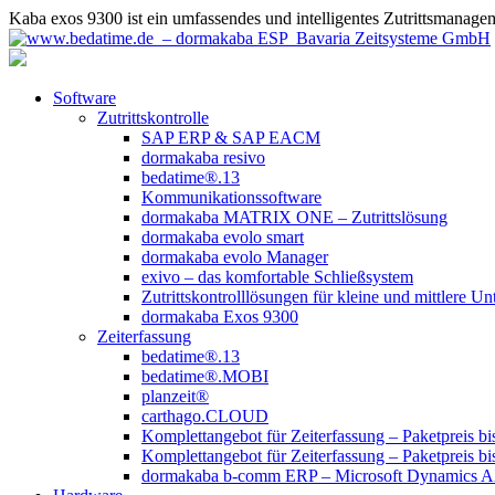
Kaba exos 9300 ist ein umfassendes und intelligentes Zutrittsmanagem
Software
Zutrittskontrolle
SAP ERP & SAP EACM
dormakaba resivo
bedatime®.13
Kommunikationssoftware
dormakaba MATRIX ONE – Zutrittslösung
dormakaba evolo smart
dormakaba evolo Manager
exivo – das komfortable Schließsystem
Zutrittskontrolllösungen für kleine und mittlere U
dormakaba Exos 9300
Zeiterfassung
bedatime®.13
bedatime®.MOBI
planzeit®
carthago.CLOUD
Komplettangebot für Zeiterfassung – Paketpreis bi
Komplettangebot für Zeiterfassung – Paketpreis bi
dormakaba b-comm ERP – Microsoft Dynamics 