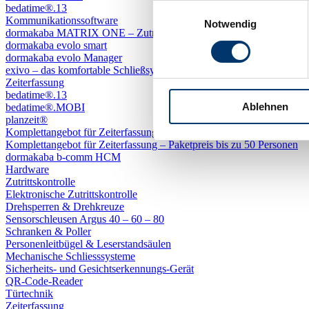
Einwilligungsauswahl
bedatime®.13
Kommunikationssoftware
Notwendig
dormakaba MATRIX ONE – Zutrittslösung
dormakaba evolo smart
dormakaba evolo Manager
exivo – das komfortable Schließsystem
Zeiterfassung
bedatime®.13
Ablehnen
bedatime®.MOBI
planzeit®
Komplettangebot für Zeiterfassung – Paketpreis bis zu 25 Personen
Komplettangebot für Zeiterfassung – Paketpreis bis zu 50 Personen
dormakaba b-comm HCM
Hardware
Zutrittskontrolle
Elektronische Zutrittskontrolle
Drehsperren & Drehkreuze
Sensorschleusen Argus 40 – 60 – 80
Schranken & Poller
Personenleitbügel & Leserstandsäulen
Mechanische Schliess­systeme
Sicherheits- und Gesichtserkennungs-Gerät
QR-Code-Reader
Türtechnik
Zeiterfassung