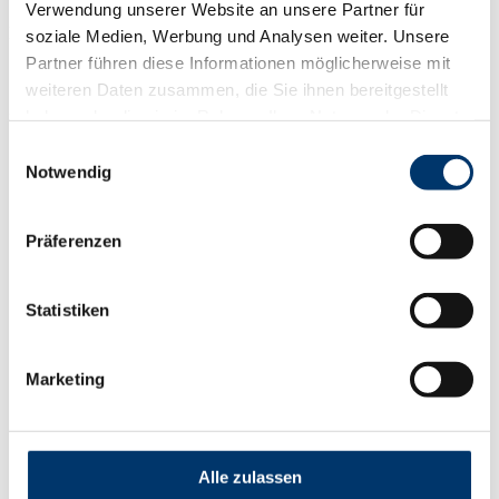
Verwendung unserer Website an unsere Partner für
DIN 18252-82 | VdS Klasse B und BZ |Kitemark
soziale Medien, Werbung und Analysen weiter. Unsere
Partner führen diese Informationen möglicherweise mit
weiteren Daten zusammen, die Sie ihnen bereitgestellt
Zylinderoberflächen
haben oder die sie im Rahmen Ihrer Nutzung der Dienste
gesammelt haben.
Einwilligungsauswahl
Notwendig
Messing natur (MS)
Präferenzen
Messing poliert (MP)
vernickelt (NI = Standard)
Statistiken
verchromt (CR)
verchromt poliert (CRP)
Marketing
braun hell (BH)
braun mittel (BM)
Alle zulassen
braun dunkel (BD)