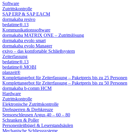
Software
Zutrittskontrolle
SAP ERP & SAP EACM
dormakaba resivo
bedatime®.13
Kommunikationssoftware
dormakaba MATRIX ONE – Zutrittslösung
dormakaba evolo smart
dormakaba evolo Manager
exivo – das komfortable Schließsystem
Zeiterfassung
bedatime®.13
bedatime®.MOBI
planzeit®
Komplettangebot für Zeiterfassung – Paketpreis bis zu 25 Personen
Komplettangebot für Zeiterfassung – Paketpreis bis zu 50 Personen
dormakaba b-comm HCM
Hardware
Zutrittskontrolle
Elektronische Zutrittskontrolle
Drehsperren & Drehkreuze
Sensorschleusen Argus 40 – 60 – 80
Schranken & Poller
Personenleitbügel & Leserstandsäulen
Mechanische Schliess­systeme