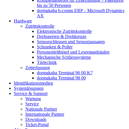
Komplettangebot für Zeiterfassung – Paketpreis
bis zu 50 Personen
dormakaba b-comm ERP – Microsoft Dynamics
AX
Hardware
Zutrittskontrolle
Elektronische Zutrittskontrolle
Drehsperren & Drehkreuze
Sensorschleusen und Sensorpassagen
Schranken & Poller
Personenleitbügel und Leserstandsäulen
Mechanische Schliess­systeme
Türtechnik
Zeiterfassung
dormakaba Terminal 96 00 K7
dormakaba Terminal 98 00
Identifikations­medien
Systemlösungen
Service & Support
Wartung
Service
Nationale Partner
Internationale Partner
Downloads
Ticket-Portal