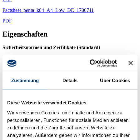
Factsheet_penta_k84_A4_Low_DE_1700711
PDF
Eigenschaften
Sicherheitsnormen und Zertifikate (Standard)
Erfüllt die EN 1303 in der Verschlusssicherheitsklasse 6 und in
Verbindung mit Ziehschutzrosetten oder -beschlägen die
Angriffswiderstandsklasse 2.
Zustimmung
Details
Über Cookies
Zylinder in Lamellenausführung erfüllen auch ohne Schutzbeschlag
Diese Webseite verwendet Cookies
die Angriffswiderstandsklasse D nach EN 1303.
Wir verwenden Cookies, um Inhalte und Anzeigen zu
personalisieren, Funktionen für soziale Medien anbieten
zu können und die Zugriffe auf unsere Website zu
Sicherheitsnormen und Zertifikate (erweitert)
analysieren. Außerdem geben wir Informationen zu Ihrer