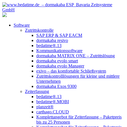
Software
Zutrittskontrolle
SAP ERP & SAP EACM
dormakaba resivo
bedatime®.13
Kommunikationssoftware
dormakaba MATRIX ONE – Zutrittslösung
dormakaba evolo smart
dormakaba evolo Manager
exivo – das komfortable Schließsystem
Zutrittskontrolllösungen für kleine und mittlere
Unternehmen
dormakaba Exos 9300
Zeiterfassung
bedatime®.13
bedatime®.MOBI
planzeit®
carthago.CLOUD
Komplettangebot für Zeiterfassung – Paketpreis
bis zu 25 Personen