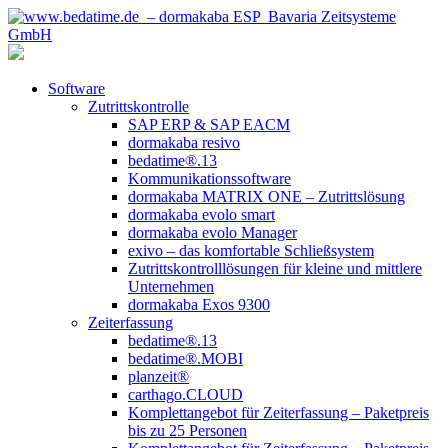
Software
Zutrittskontrolle
SAP ERP & SAP EACM
dormakaba resivo
bedatime®.13
Kommunikationssoftware
dormakaba MATRIX ONE – Zutrittslösung
dormakaba evolo smart
dormakaba evolo Manager
exivo – das komfortable Schließsystem
Zutrittskontrolllösungen für kleine und mittlere
Unternehmen
dormakaba Exos 9300
Zeiterfassung
bedatime®.13
bedatime®.MOBI
planzeit®
carthago.CLOUD
Komplettangebot für Zeiterfassung – Paketpreis
bis zu 25 Personen