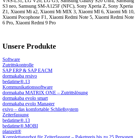
VNS-L31, LG V20, LG G5, Samsung Galaxy S20 Ultra, Samsung
S3 neo, Samsung SM-A125F (NFC), Sony Xperia Z, Sony Xperia
Z1, Xiaomi Mi a2, Xiaomi Mi MIX 3, Xiaomi MI 6, Xiaomi Mi 10,
Xiaomi Pocophone F1, Xiaomi Redmi Note 5, Xiaomi Redmi Note
6 Pro, Xiaomi Redmi 9 Pro
Unsere Produkte
Software
Zutrittskontrolle
SAP ERP & SAP EACM
dormakaba resivo
bedatime®.13
Kommunikationssoftware
dormakaba MATRIX ONE – Zutrittslösung
dormakaba evolo smart
dormakaba evolo Manager
exivo – das komfortable Schließsystem
Zeiterfassung
bedatime®.13
bedatime®.MOBI
planzeit®
Komplettangebot für Zeiterfassung – Paketpreis bis zu 25 Personen