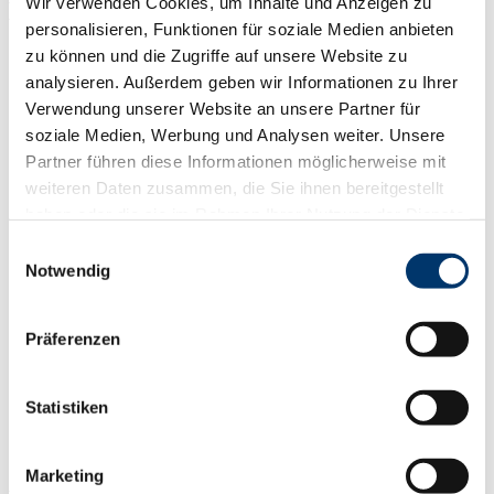
Wir verwenden Cookies, um Inhalte und Anzeigen zu
Eigenschaften
personalisieren, Funktionen für soziale Medien anbieten
zu können und die Zugriffe auf unsere Website zu
Nutzen Sie Mobile Access, um mit dem Smartphone Ihren
analysieren. Außerdem geben wir Informationen zu Ihrer
elektronischen Schliesszylinder oder Türbeschlag zu öffnen –
Verwendung unserer Website an unsere Partner für
und gewinnen Sie dabei wertvolle Zeit.
soziale Medien, Werbung und Analysen weiter. Unsere
Der aufwendige Ersatz verlorener oder vergessener Ausweise
Partner führen diese Informationen möglicherweise mit
gehört mit Mobile Access der Vergangenheit an.
weiteren Daten zusammen, die Sie ihnen bereitgestellt
haben oder die sie im Rahmen Ihrer Nutzung der Dienste
In der Mobile Access App sieht der Benutzer alle seine
Berechtigungen – Sie schaffen Transparenz
gesammelt haben.
Einwilligungsauswahl
Notwendig
Mit der praktischen TapGo-Funktion für Geschäftskunden
lassen sich elektronische Türschlösser noch schneller öffnen,
denn die Mobile Access App läuft im Hintergrund
Präferenzen
Binden Sie Ihre digitalen Türschlösser mit und ohne
Verbindung zum Netzwerk elegant in Ihre Zutrittslösung ein
und behalten dabei den vollen Überblick
Statistiken
Marketing