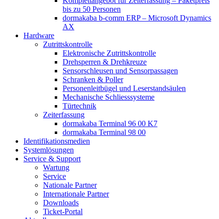
Komplettangebot für Zeiterfassung – Paketpreis
bis zu 50 Personen
dormakaba b-comm ERP – Microsoft Dynamics
AX
Hardware
Zutrittskontrolle
Elektronische Zutrittskontrolle
Drehsperren & Drehkreuze
Sensorschleusen und Sensorpassagen
Schranken & Poller
Personenleitbügel und Leserstandsäulen
Mechanische Schliess­systeme
Türtechnik
Zeiterfassung
dormakaba Terminal 96 00 K7
dormakaba Terminal 98 00
Identifikations­medien
Systemlösungen
Service & Support
Wartung
Service
Nationale Partner
Internationale Partner
Downloads
Ticket-Portal