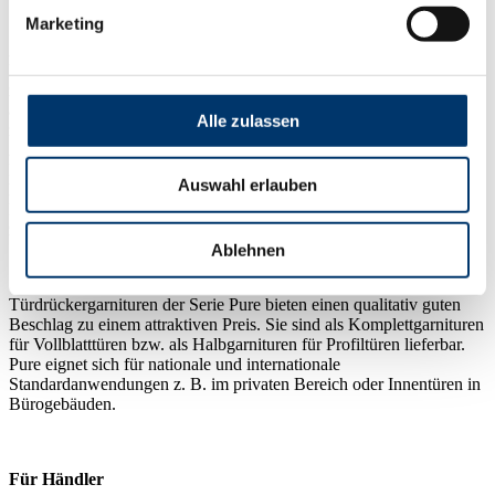
Marketing
Ansprechendes Design und funktionale Qualität sind die
Kennzeichen des dormakaba Pure Sortiments. Die Beschläge
zeichnen sich durch ihre Technik und ihre zuverlässigen Funktionen
aus. Die Beschläge sind aus hochwertigen Materialien gefertigt und
Alle zulassen
zudem sorgfältig verarbeitet. dormakaba Pure erfüllt hohe
Anforderungen hinsichtlich Stabilität, Sicherheit und
Korrosionsbeständigkeit. Das Sortiment Pure umfasst die gängigsten
Auswahl erlauben
Drücker-Modelle. Alle Modelle verfügen über eine rechte oder linke
Hochhaltefeder, um den Türdrücker in die waagerechte Position
zurückzuführen.
Ablehnen
Türdrückergarnituren der Serie Pure bieten einen qualitativ guten
Beschlag zu einem attraktiven Preis. Sie sind als Komplettgarnituren
für Vollblatttüren bzw. als Halbgarnituren für Profiltüren lieferbar.
Pure eignet sich für nationale und internationale
Standardanwendungen z. B. im privaten Bereich oder Innentüren in
Bürogebäuden.
Für Händler