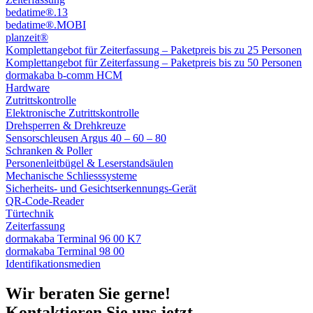
bedatime®.13
bedatime®.MOBI
planzeit®
Komplettangebot für Zeiterfassung – Paketpreis bis zu 25 Personen
Komplettangebot für Zeiterfassung – Paketpreis bis zu 50 Personen
dormakaba b-comm HCM
Hardware
Zutrittskontrolle
Elektronische Zutrittskontrolle
Drehsperren & Drehkreuze
Sensorschleusen Argus 40 – 60 – 80
Schranken & Poller
Personenleitbügel & Leserstandsäulen
Mechanische Schliess­systeme
Sicherheits- und Gesichtserkennungs-Gerät
QR-Code-Reader
Türtechnik
Zeiterfassung
dormakaba Terminal 96 00 K7
dormakaba Terminal 98 00
Identifikations­medien
Wir beraten Sie gerne!
Kontaktieren Sie uns jetzt.