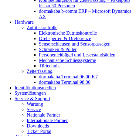
Komplettangebot für Zeiterfassung – Paketpreis
bis zu 50 Personen
dormakaba b-comm ERP – Microsoft Dynamics
AX
Hardware
Zutrittskontrolle
Elektronische Zutrittskontrolle
Drehsperren & Drehkreuze
Sensorschleusen und Sensorpassagen
Schranken & Poller
Personenleitbügel und Leserstandsäulen
Mechanische Schliess­systeme
Türtechnik
Zeiterfassung
dormakaba Terminal 96 00 K7
dormakaba Terminal 98 00
Identifikations­medien
Systemlösungen
Service & Support
Wartung
Service
Nationale Partner
Internationale Partner
Downloads
Ticket-Portal