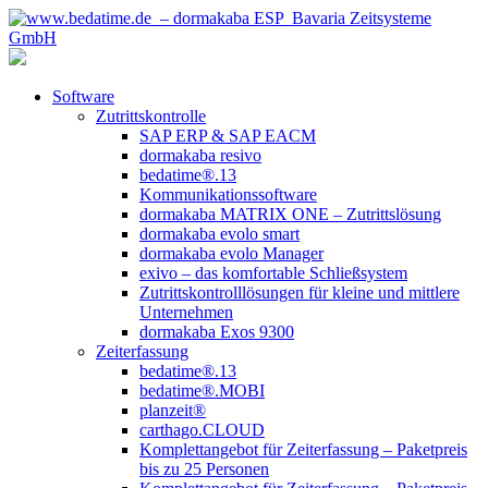
Software
Zutrittskontrolle
SAP ERP & SAP EACM
dormakaba resivo
bedatime®.13
Kommunikationssoftware
dormakaba MATRIX ONE – Zutrittslösung
dormakaba evolo smart
dormakaba evolo Manager
exivo – das komfortable Schließsystem
Zutrittskontrolllösungen für kleine und mittlere
Unternehmen
dormakaba Exos 9300
Zeiterfassung
bedatime®.13
bedatime®.MOBI
planzeit®
carthago.CLOUD
Komplettangebot für Zeiterfassung – Paketpreis
bis zu 25 Personen