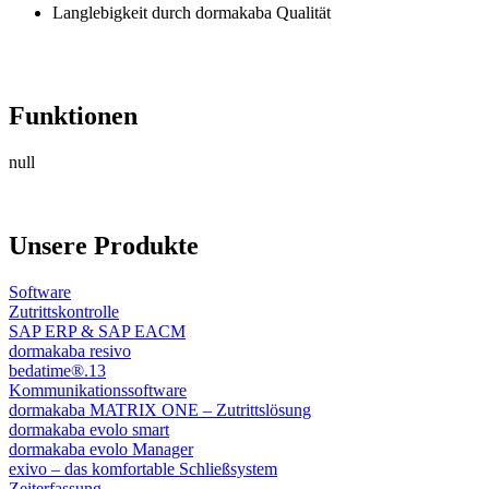
Langlebigkeit durch dormakaba Qualität
Funktionen
null
Unsere Produkte
Software
Zutrittskontrolle
SAP ERP & SAP EACM
dormakaba resivo
bedatime®.13
Kommunikationssoftware
dormakaba MATRIX ONE – Zutrittslösung
dormakaba evolo smart
dormakaba evolo Manager
exivo – das komfortable Schließsystem
Zeiterfassung