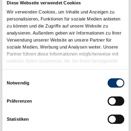
Benutzungsklasse 3
Diese Webseite verwendet Cookies
Mit Ausgleichsring zwischen Türdrücker und Oberteil
Wir verwenden Cookies, um Inhalte und Anzeigen zu
In Edelstahl matt oder Aluminium F1 lieferbar
Lieferung ausschließlich mit Hochhaltefeder
personalisieren, Funktionen für soziale Medien anbieten
zu können und die Zugriffe auf unsere Website zu
Nach EN 1906, Benutzungsklasse 3. 5 Jahre Garantie. Mit
Ausgleichsring zwischen Türdrücker und Oberteil. Pure Beschläge
analysieren. Außerdem geben wir Informationen zu Ihrer
werden ausschließlich in Edelstahl matt oder Aluminium F1
Verwendung unserer Website an unsere Partner für
geliefert. Auswahl erfüllt die marktüblichen Anforderungen, die
soziale Medien, Werbung und Analysen weiter. Unsere
Qualität der Oberfläche entspricht dem Standard in diesem
Marktsegment. Pure Garnituren werden ausschließlich mit
Partner führen diese Informationen möglicherweise mit
Hochhaltefeder geliefert.
weiteren Daten zusammen, die Sie ihnen bereitgestellt
haben oder die sie im Rahmen Ihrer Nutzung der Dienste
Nach EN 1906
Benutzungsklasse 3
gesammelt haben.
Einwilligungsauswahl
Mit Ausgleichsring zwischen Türdrücker und Oberteil
Notwendig
In Edelstahl matt oder Aluminium F1 lieferbar
Lieferung ausschließlich mit Hochhaltefeder
Downloads
Präferenzen
Eigenschaften
Statistiken
Eigenschaften