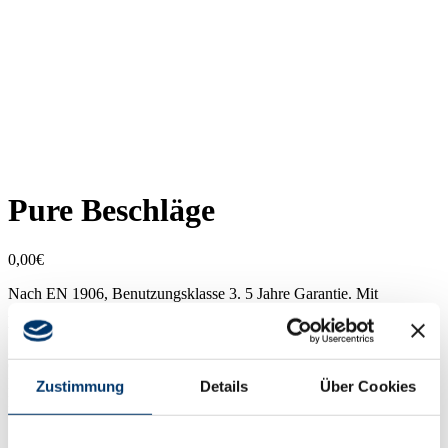
Pure Beschläge
0,00
€
Nach EN 1906, Benutzungsklasse 3. 5 Jahre Garantie. Mit
Ausgleichsring zwischen Türdrücker und Oberteil. Pure Beschläge
werden ausschließlich in Edelstahl matt oder Aluminium F1
geliefert. Auswahl erfüllt die marktüblichen Anforderungen, die
Qualität der Oberfläche entspricht dem Standard in diesem
Marktsegment. Pure Garnituren werden ausschließlich mit
Zustimmung
Details
Über Cookies
Hochhaltefeder geliefert.
Nach EN 1906