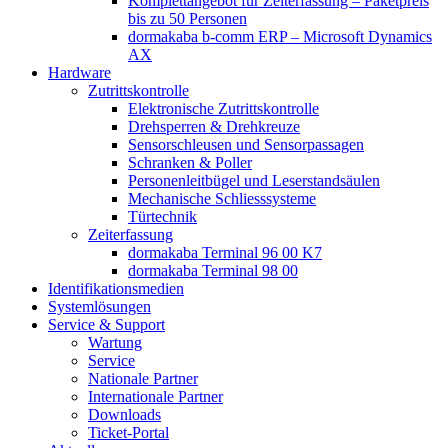
Komplettangebot für Zeiterfassung – Paketpreis
bis zu 50 Personen
dormakaba b-comm ERP – Microsoft Dynamics
AX
Hardware
Zutrittskontrolle
Elektronische Zutrittskontrolle
Drehsperren & Drehkreuze
Sensorschleusen und Sensorpassagen
Schranken & Poller
Personenleitbügel und Leserstandsäulen
Mechanische Schliess­systeme
Türtechnik
Zeiterfassung
dormakaba Terminal 96 00 K7
dormakaba Terminal 98 00
Identifikations­medien
Systemlösungen
Service & Support
Wartung
Service
Nationale Partner
Internationale Partner
Downloads
Ticket-Portal