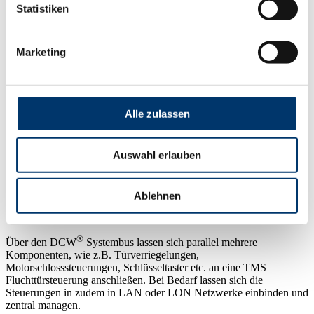
Statistiken
TMS Steuerungen bieten unter anderem die (modellabhängigen)
Marketing
Funktionen Kurzzeit-, Langzeit-, Dauerentriegelung,
Widerverriegelungsautomatik, Türoffenüberwachung,
Manipulationsüberwachung, Logikverknüpfungen, Anschluss von
Gefahrenmeldeanlagen, Zutrittskontrolle, Zeitschaltuhr uvm. Mit
einem PC und TMS Soft lassen sämtliche Parameter und
Alle zulassen
Funktionen schnell und benutzerfreundlich einstellen und gezielt in
Echtzeit überwachen.
Auswahl erlauben
Für Projektlösungen mit einer Vielzahl an Türen und
Anforderungen
Ablehnen
®
Über den DCW
Systembus lassen sich parallel mehrere
Komponenten, wie z.B. Türverriegelungen,
Motorschlosssteuerungen, Schlüsseltaster etc. an eine TMS
Fluchttürsteuerung anschließen. Bei Bedarf lassen sich die
Steuerungen in zudem in LAN oder LON Netzwerke einbinden und
zentral managen.