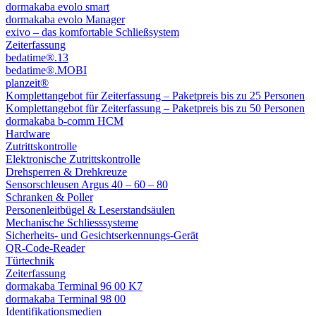
dormakaba evolo smart
dormakaba evolo Manager
exivo – das komfortable Schließsystem
Zeiterfassung
bedatime®.13
bedatime®.MOBI
planzeit®
Komplettangebot für Zeiterfassung – Paketpreis bis zu 25 Personen
Komplettangebot für Zeiterfassung – Paketpreis bis zu 50 Personen
dormakaba b-comm HCM
Hardware
Zutrittskontrolle
Elektronische Zutrittskontrolle
Drehsperren & Drehkreuze
Sensorschleusen Argus 40 – 60 – 80
Schranken & Poller
Personenleitbügel & Leserstandsäulen
Mechanische Schliess­systeme
Sicherheits- und Gesichtserkennungs-Gerät
QR-Code-Reader
Türtechnik
Zeiterfassung
dormakaba Terminal 96 00 K7
dormakaba Terminal 98 00
Identifikations­medien