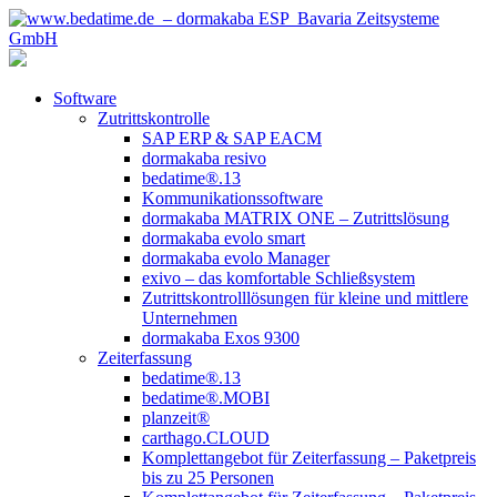
Software
Zutrittskontrolle
SAP ERP & SAP EACM
dormakaba resivo
bedatime®.13
Kommunikationssoftware
dormakaba MATRIX ONE – Zutrittslösung
dormakaba evolo smart
dormakaba evolo Manager
exivo – das komfortable Schließsystem
Zutrittskontrolllösungen für kleine und mittlere
Unternehmen
dormakaba Exos 9300
Zeiterfassung
bedatime®.13
bedatime®.MOBI
planzeit®
carthago.CLOUD
Komplettangebot für Zeiterfassung – Paketpreis
bis zu 25 Personen