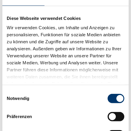
PDF
TMS
Diese Webseite verwendet Cookies
PDF
Wir verwenden Cookies, um Inhalte und Anzeigen zu
TL-S TMS 2 Fluchttürsteuerung
personalisieren, Funktionen für soziale Medien anbieten
zu können und die Zugriffe auf unsere Website zu
PDF
analysieren. Außerdem geben wir Informationen zu Ihrer
Eigenschaften
Verwendung unserer Website an unsere Partner für
soziale Medien, Werbung und Analysen weiter. Unsere
Eine Steuerung für alle Türfunktionen
Partner führen diese Informationen möglicherweise mit
weiteren Daten zusammen, die Sie ihnen bereitgestellt
haben oder die sie im Rahmen Ihrer Nutzung der Dienste
Mit TMS Steuerungen lassen sich fast alle Anforderungen rund um
gesammelt haben.
®
Einwilligungsauswahl
die Tür managen. DCW
Teilnehmer lassen sich direkt über den
Notwendig
Systembus anschließen und vom System erkannt. Bei Bedarf
können die Steuerungen über LAN oder LON vernetzt und zentral
verwaltet werden.
Präferenzen
Moderne und intuitive Konfiguration