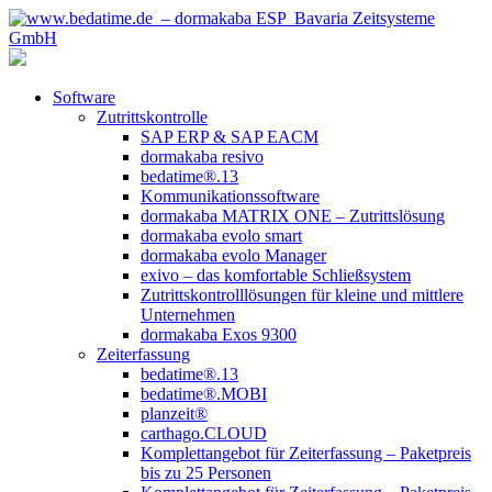
Software
Zutrittskontrolle
SAP ERP & SAP EACM
dormakaba resivo
bedatime®.13
Kommunikationssoftware
dormakaba MATRIX ONE – Zutrittslösung
dormakaba evolo smart
dormakaba evolo Manager
exivo – das komfortable Schließsystem
Zutrittskontrolllösungen für kleine und mittlere
Unternehmen
dormakaba Exos 9300
Zeiterfassung
bedatime®.13
bedatime®.MOBI
planzeit®
carthago.CLOUD
Komplettangebot für Zeiterfassung – Paketpreis
bis zu 25 Personen