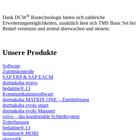
®
Dank DCW
Bustechnologie bieten sich zahlreiche
Erweiterungsmöglichkeiten, zusätzlich lässt sich TMS Basic Set bei
Bedarf vernetzen und zentral überwachen und steuern.
Unsere Produkte
Software
Zutrittskontrolle
SAP ERP & SAP EACM
dormakaba resivo
bedatime®.13
Kommunikationssoftware
dormakaba MATRIX ONE – Zutrittslösung
dormakaba evolo smart
dormakaba evolo Manager
exivo – das komfortable Schließsystem
Zeiterfassung
bedatime®.13
bedatime®.MOBI
planzeit®