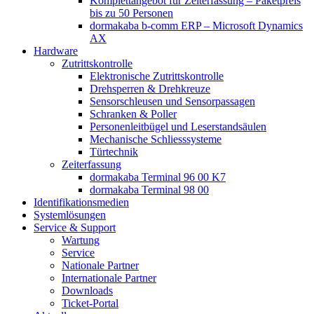
Komplettangebot für Zeiterfassung – Paketpreis
bis zu 50 Personen
dormakaba b-comm ERP – Microsoft Dynamics
AX
Hardware
Zutrittskontrolle
Elektronische Zutrittskontrolle
Drehsperren & Drehkreuze
Sensorschleusen und Sensorpassagen
Schranken & Poller
Personenleitbügel und Leserstandsäulen
Mechanische Schliess­systeme
Türtechnik
Zeiterfassung
dormakaba Terminal 96 00 K7
dormakaba Terminal 98 00
Identifikations­medien
Systemlösungen
Service & Support
Wartung
Service
Nationale Partner
Internationale Partner
Downloads
Ticket-Portal