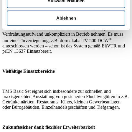
Auswahl erlauben
Geringer Montageaufwand und einfache Inbetriebnahme
Ablehnen
Somit lässt sich TMS Basic Set mit minimalem Montage- und
Verdrahtungsaufwand unkompliziert in Betrieb nehmen. Es muss
®
nur eine Türverriegelung, z.B. dormakaba TV 500 DCW
angeschlossen werden – schon ist das System gemäß EltVTR und
prEN 13637 Einsatzbereit.
Vielfältige Einsatzbereiche
TMS Basic Set eignet sich insbesondere zur schnellen und
praxisgerechten Ausstattung von gesicherten Fluchtwegtüren in z.B.
Getränkemärkten, Restaurants, Kinos, kleinen Gewerbeanlagen
oder Bürogebäuden, Einzelhandelsgeschäften und Tiefgaragen.
Zukunftssicher dank flexibler Erweiterbarkeit