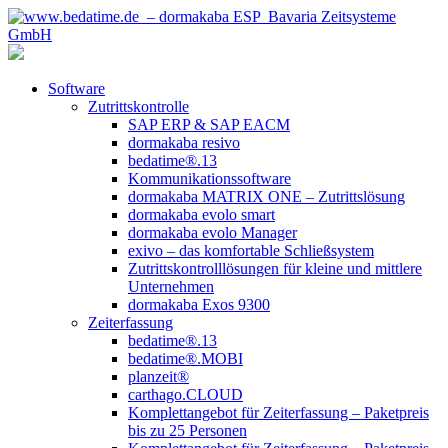
Software
Zutrittskontrolle
SAP ERP & SAP EACM
dormakaba resivo
bedatime®.13
Kommunikationssoftware
dormakaba MATRIX ONE – Zutrittslösung
dormakaba evolo smart
dormakaba evolo Manager
exivo – das komfortable Schließsystem
Zutrittskontrolllösungen für kleine und mittlere
Unternehmen
dormakaba Exos 9300
Zeiterfassung
bedatime®.13
bedatime®.MOBI
planzeit®
carthago.CLOUD
Komplettangebot für Zeiterfassung – Paketpreis
bis zu 25 Personen