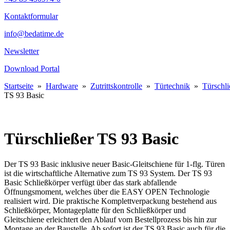
Kontaktformular
info@bedatime.de
Newsletter
Download Portal
Startseite
»
Hardware
»
Zutrittskontrolle
»
Türtechnik
»
Türschli
TS 93 Basic
Türschließer TS 93 Basic
Der TS 93 Basic inklusive neuer Basic-Gleitschiene für 1-flg. Türen
ist die wirtschaftliche Alternative zum TS 93 System. Der TS 93
Basic Schließkörper verfügt über das stark abfallende
Öffnungsmoment, welches über die EASY OPEN Technologie
realisiert wird. Die praktische Komplettverpackung bestehend aus
Schließkörper, Montageplatte für den Schließkörper und
Gleitschiene erleichtert den Ablauf vom Bestellprozess bis hin zur
Montage an der Baustelle. Ab sofort ist der TS 93 Basic auch für die