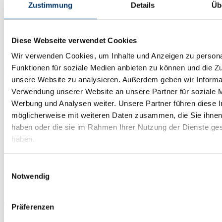
Optimale Befestigung des Türschließers durch
Zustimmung
Details
Üb
Montagekonsole mit universeller Lochgruppe.
Einfache und schnelle Montage des Türschließers.
Diese Webseite verwendet Cookies
Wir verwenden Cookies, um Inhalte und Anzeigen zu persona
Funktionen für soziale Medien anbieten zu können und die Zug
Für den Anwender/Benutzer
unsere Website zu analysieren. Außerdem geben wir Informat
Verwendung unserer Website an unsere Partner für soziale 
Werbung und Analysen weiter. Unsere Partner führen diese 
Hoher Begehkomfort und voll kontrolliertes Schließen.
möglicherweise mit weiteren Daten zusammen, die Sie ihnen 
haben oder die sie im Rahmen Ihrer Nutzung der Dienste g
Einfache Nutzungsanpassung durch hydraulische Funktionen.
haben.
Einwilligungsauswahl
Unsere Produkte
Notwendig
Software
Präferenzen
Zutrittskontrolle
SAP ERP & SAP EACM