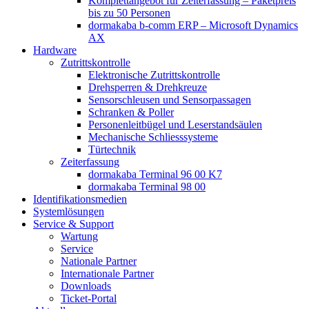
Komplettangebot für Zeiterfassung – Paketpreis
bis zu 50 Personen
dormakaba b-comm ERP – Microsoft Dynamics
AX
Hardware
Zutrittskontrolle
Elektronische Zutrittskontrolle
Drehsperren & Drehkreuze
Sensorschleusen und Sensorpassagen
Schranken & Poller
Personenleitbügel und Leserstandsäulen
Mechanische Schliess­systeme
Türtechnik
Zeiterfassung
dormakaba Terminal 96 00 K7
dormakaba Terminal 98 00
Identifikations­medien
Systemlösungen
Service & Support
Wartung
Service
Nationale Partner
Internationale Partner
Downloads
Ticket-Portal