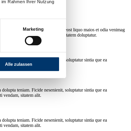
ie im Rahmen Ihrer Nutzung
Marketing
olorit eaquam volo
dolest, que nis eost liquo maios et odia venimag
, cuptatem re cusamet eles modi doluptatem doluptatur.
dolupta teniam. Ficide nesenienit, soluptatur sintia que ea
Alle zulassen
i vendam, sitatem alit.
dolupta teniam. Ficide nesenienit, soluptatur sintia que ea
i vendam, sitatem alit.
dolupta teniam. Ficide nesenienit, soluptatur sintia que ea
i vendam, sitatem alit.