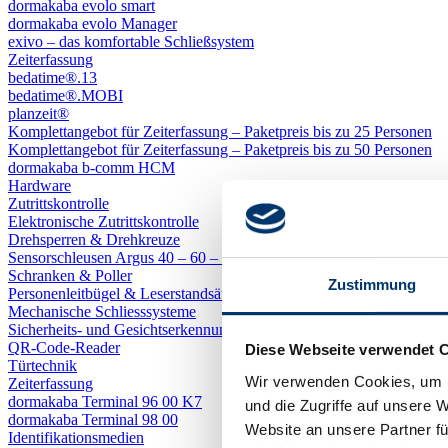
dormakaba evolo smart
dormakaba evolo Manager
exivo – das komfortable Schließsystem
Zeiterfassung
bedatime®.13
bedatime®.MOBI
planzeit®
Komplettangebot für Zeiterfassung – Paketpreis bis zu 25 Personen
Komplettangebot für Zeiterfassung – Paketpreis bis zu 50 Personen
dormakaba b-comm HCM
Hardware
Zutrittskontrolle
Elektronische Zutrittskontrolle
Drehsperren & Drehkreuze
Sensorschleusen Argus 40 – 60 – 80
Schranken & Poller
Zustimmung
Personenleitbügel & Leserstandsäulen
Mechanische Schliess­systeme
Sicherheits- und Gesichtserkennungs-Gerät
QR-Code-Reader
Diese Webseite verwendet 
Türtechnik
Wir verwenden Cookies, um I
Zeiterfassung
dormakaba Terminal 96 00 K7
und die Zugriffe auf unsere 
dormakaba Terminal 98 00
Website an unsere Partner fü
Identifikations­medien