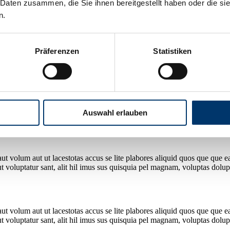
 Daten zusammen, die Sie ihnen bereitgestellt haben oder die s
n.
Präferenzen
Statistiken
Loriorrovid eaqui doluptate magnis nonseria verchita ilibus,
sequatio d
ur, sit adit, quam que litati dolest evelit di apide eostiat emossimusam
 volum aut ut lacestotas accus se lite plabores aliquid quos que que ea 
Auswahl erlauben
voluptatur sant, alit hil imus sus quisquia pel magnam, voluptas dolupt
 volum aut ut lacestotas accus se lite plabores aliquid quos que que ea 
voluptatur sant, alit hil imus sus quisquia pel magnam, voluptas dolupt
 volum aut ut lacestotas accus se lite plabores aliquid quos que que ea 
voluptatur sant, alit hil imus sus quisquia pel magnam, voluptas dolupt