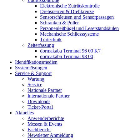
Zutrittskontrolle
Elektronische Zutrittskontrolle
Drehsperren & Drehkreuze
Sensorschleusen und Sensorpassagen
Schranken & Poller
Personenleitbügel und Leserstandsäulen
Mechanische Schliess­systeme
Türtechnik
Zeiterfassung
dormakaba Terminal 96 00 K7
dormakaba Terminal 98 00
Identifikations­medien
Systemlösungen
Service & Support
Wartung
Service
Nationale Partner
Internationale Partner
Downloads
Ticket-Portal
Aktuelles
Anwenderberichte
Messen & Events
Fachbericht
Newsletter Anmeldung