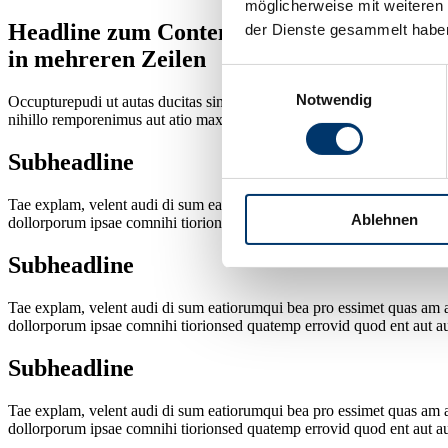
möglicherweise mit weiteren
Headline zum Content
der Dienste gesammelt habe
in mehreren Zeilen
Einwilligungsauswahl
Notwendig
Occupturepudi ut autas ducitas simillor atibus dem dolorepudi occae. 
nihillo remporenimus aut atio maxim inus escita quam eat experat uriat
Subheadline
Tae explam, velent audi di sum eatiorumqui bea pro essimet quas am aut
Ablehnen
dollorporum ipsae comnihi tiorionsed quatemp errovid quod ent aut aut 
Subheadline
Tae explam, velent audi di sum eatiorumqui bea pro essimet quas am aut
dollorporum ipsae comnihi tiorionsed quatemp errovid quod ent aut aut 
Subheadline
Tae explam, velent audi di sum eatiorumqui bea pro essimet quas am aut
dollorporum ipsae comnihi tiorionsed quatemp errovid quod ent aut aut 