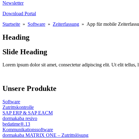
Newsletter
Download Portal
Startseite
»
Software
»
Zeiterfassung
»
App für mobile Zeiterfass
Heading
Slide Heading
Lorem ipsum dolor sit amet, consectetur adipiscing elit. Ut elit tellus,
Unsere Produkte
Software
Zutrittskontrolle
SAP ERP & SAP EACM
dormakaba resivo
bedatime®.13
Kommunikationssoftware
dormakaba MATRIX ONE – Zutrittslösung