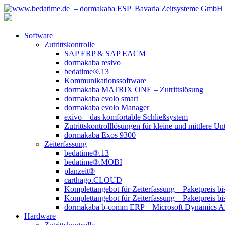
Software
Zutrittskontrolle
SAP ERP & SAP EACM
dormakaba resivo
bedatime®.13
Kommunikationssoftware
dormakaba MATRIX ONE – Zutrittslösung
dormakaba evolo smart
dormakaba evolo Manager
exivo – das komfortable Schließsystem
Zutrittskontrolllösungen für kleine und mittlere U
dormakaba Exos 9300
Zeiterfassung
bedatime®.13
bedatime®.MOBI
planzeit®
carthago.CLOUD
Komplettangebot für Zeiterfassung – Paketpreis bi
Komplettangebot für Zeiterfassung – Paketpreis bi
dormakaba b-comm ERP – Microsoft Dynamics 
Hardware