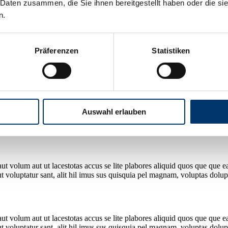
 Daten zusammen, die Sie ihnen bereitgestellt haben oder die s
n.
Präferenzen
Statistiken
Loriorrovid eaqui doluptate magnis nonseria verchita ilibus,
sequatio d
ur, sit adit, quam que litati dolest evelit di apide eostiat emossimusam
Auswahl erlauben
 volum aut ut lacestotas accus se lite plabores aliquid quos que que ea 
voluptatur sant, alit hil imus sus quisquia pel magnam, voluptas dolupt
 volum aut ut lacestotas accus se lite plabores aliquid quos que que ea 
voluptatur sant, alit hil imus sus quisquia pel magnam, voluptas dolupt
 volum aut ut lacestotas accus se lite plabores aliquid quos que que ea 
voluptatur sant, alit hil imus sus quisquia pel magnam, voluptas dolupt