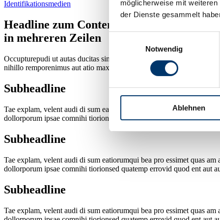
möglicherweise mit weiteren
Identifikations­medien
der Dienste gesammelt habe
Headline zum Content
in mehreren Zeilen
Einwilligungsauswahl
Notwendig
Occupturepudi ut autas ducitas simillor atibus dem dolorepudi occae. 
nihillo remporenimus aut atio maxim inus escita quam eat experat uriat
Subheadline
Ablehnen
Tae explam, velent audi di sum eatiorumqui bea pro essimet quas am aut
dollorporum ipsae comnihi tiorionsed quatemp errovid quod ent aut aut 
Subheadline
Tae explam, velent audi di sum eatiorumqui bea pro essimet quas am aut
dollorporum ipsae comnihi tiorionsed quatemp errovid quod ent aut aut 
Subheadline
Tae explam, velent audi di sum eatiorumqui bea pro essimet quas am aut
dollorporum ipsae comnihi tiorionsed quatemp errovid quod ent aut aut 