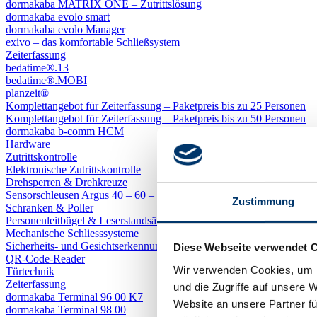
dormakaba MATRIX ONE – Zutrittslösung
dormakaba evolo smart
dormakaba evolo Manager
exivo – das komfortable Schließsystem
Zeiterfassung
bedatime®.13
bedatime®.MOBI
planzeit®
Komplettangebot für Zeiterfassung – Paketpreis bis zu 25 Personen
Komplettangebot für Zeiterfassung – Paketpreis bis zu 50 Personen
dormakaba b-comm HCM
Hardware
Zutrittskontrolle
Elektronische Zutrittskontrolle
Drehsperren & Drehkreuze
Sensorschleusen Argus 40 – 60 – 80
Zustimmung
Schranken & Poller
Personenleitbügel & Leserstandsäulen
Mechanische Schliess­systeme
Sicherheits- und Gesichtserkennungs-Gerät
Diese Webseite verwendet 
QR-Code-Reader
Wir verwenden Cookies, um I
Türtechnik
Zeiterfassung
und die Zugriffe auf unsere 
dormakaba Terminal 96 00 K7
Website an unsere Partner fü
dormakaba Terminal 98 00