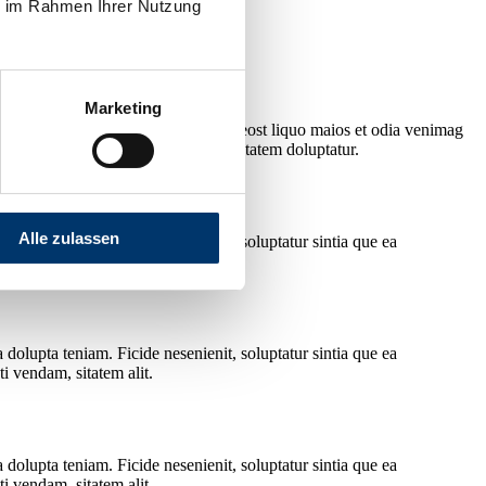
ie im Rahmen Ihrer Nutzung
Marketing
olorit eaquam volo
dolest, que nis eost liquo maios et odia venimag
, cuptatem re cusamet eles modi doluptatem doluptatur.
Alle zulassen
dolupta teniam. Ficide nesenienit, soluptatur sintia que ea
i vendam, sitatem alit.
dolupta teniam. Ficide nesenienit, soluptatur sintia que ea
i vendam, sitatem alit.
dolupta teniam. Ficide nesenienit, soluptatur sintia que ea
i vendam, sitatem alit.