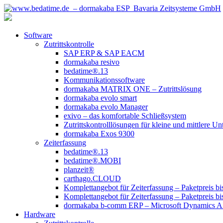
Software
Zutrittskontrolle
SAP ERP & SAP EACM
dormakaba resivo
bedatime®.13
Kommunikationssoftware
dormakaba MATRIX ONE – Zutrittslösung
dormakaba evolo smart
dormakaba evolo Manager
exivo – das komfortable Schließsystem
Zutrittskontrolllösungen für kleine und mittlere U
dormakaba Exos 9300
Zeiterfassung
bedatime®.13
bedatime®.MOBI
planzeit®
carthago.CLOUD
Komplettangebot für Zeiterfassung – Paketpreis bi
Komplettangebot für Zeiterfassung – Paketpreis bi
dormakaba b-comm ERP – Microsoft Dynamics 
Hardware