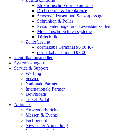
Zutrittskontrolle
Elektronische Zutrittskontrolle
Drehsperren & Drehkreuze
Sensorschleusen und Sensorpassagen
Schranken & Poller
Personenleitbügel und Leserstandsäulen
Mechanische Schliess­systeme
Türtechnik
Zeiterfassung
dormakaba Terminal 96 00 K7
dormakaba Terminal 98 00
Identifikations­medien
Systemlösungen
Service & Support
Wartung
Service
Nationale Partner
Internationale Partner
Downloads
Ticket-Portal
Aktuelles
Anwenderberichte
Messen & Events
Fachbericht
Newsletter Anmeldung