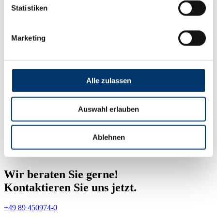
Statistiken
Kontaktformular
info@bedatime.de
Marketing
Newsletter
Download Portal
Alle zulassen
Startseite
»
Zutrittskontrolllösungen für Großunternehmen – Kaba
exos 9300
SicherheitsExpo in München
Auswahl erlauben
18.6.2025
Ablehnen
Wir beraten Sie gerne!
Kontaktieren Sie uns jetzt.
+49 89 450974-0