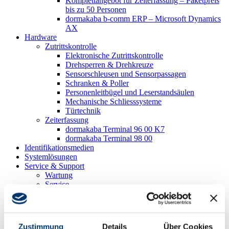
Komplettangebot für Zeiterfassung – Paketpreis
bis zu 50 Personen
dormakaba b-comm ERP – Microsoft Dynamics
AX
Hardware
Zutrittskontrolle
Elektronische Zutrittskontrolle
Drehsperren & Drehkreuze
Sensorschleusen und Sensorpassagen
Schranken & Poller
Personenleitbügel und Leserstandsäulen
Mechanische Schliess­systeme
Türtechnik
Zeiterfassung
dormakaba Terminal 96 00 K7
dormakaba Terminal 98 00
Identifikations­medien
Systemlösungen
Service & Support
Wartung
Service
Nationale Partner
Internationale Partner
Downloads
Ticket-Portal
Zustimmung
Details
Über Cookies