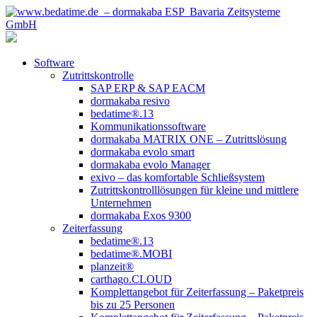
Software
Zutrittskontrolle
SAP ERP & SAP EACM
dormakaba resivo
bedatime®.13
Kommunikationssoftware
dormakaba MATRIX ONE – Zutrittslösung
dormakaba evolo smart
dormakaba evolo Manager
exivo – das komfortable Schließsystem
Zutrittskontrolllösungen für kleine und mittlere
Unternehmen
dormakaba Exos 9300
Zeiterfassung
bedatime®.13
bedatime®.MOBI
planzeit®
carthago.CLOUD
Komplettangebot für Zeiterfassung – Paketpreis
bis zu 25 Personen