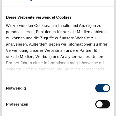
Aktuelles
Anwenderberichte
Messen & Events
Fachbericht
Diese Webseite verwendet Cookies
Newsletter Anmeldung
Newsletter Archiv​
Wir verwenden Cookies, um Inhalte und Anzeigen zu
Über uns
personalisieren, Funktionen für soziale Medien anbieten
Jobs
zu können und die Zugriffe auf unsere Website zu
Mitarbeiter (m/w/d) Softwaresupport
Systemtechniker (m/w/d) Sicherheitstechnik
analysieren. Außerdem geben wir Informationen zu Ihrer
Das Unternehmen
Verwendung unserer Website an unsere Partner für
Kontakt & Anfahrt
soziale Medien, Werbung und Analysen weiter. Unsere
Info-Anfordern
Partner führen diese Informationen möglicherweise mit
Service Portal
weiteren Daten zusammen, die Sie ihnen bereitgestellt
für Störungen
haben oder die sie im Rahmen Ihrer Nutzung der Dienste
gesammelt haben.
Einwilligungsauswahl
Service-Portal
Notwendig
Zum Portal
Präferenzen
Service Portal
+49 89 450974-0