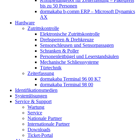
Komplettangebot für Zeiterfassung – Paketpreis
bis zu 50 Personen
dormakaba b-comm ERP – Microsoft Dynamics
AX
Hardware
Zutrittskontrolle
Elektronische Zutrittskontrolle
Drehsperren & Drehkreuze
Sensorschleusen und Sensorpassagen
Schranken & Poller
Personenleitbügel und Leserstandsäulen
Mechanische Schliess­systeme
Türtechnik
Zeiterfassung
dormakaba Terminal 96 00 K7
dormakaba Terminal 98 00
Identifikations­medien
Systemlösungen
Service & Support
Wartung
Service
Nationale Partner
Internationale Partner
Downloads
Ticket-Portal