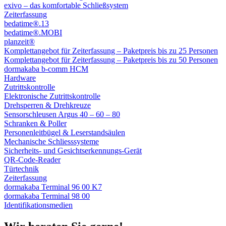
exivo – das komfortable Schließsystem
Zeiterfassung
bedatime®.13
bedatime®.MOBI
planzeit®
Komplettangebot für Zeiterfassung – Paketpreis bis zu 25 Personen
Komplettangebot für Zeiterfassung – Paketpreis bis zu 50 Personen
dormakaba b-comm HCM
Hardware
Zutrittskontrolle
Elektronische Zutrittskontrolle
Drehsperren & Drehkreuze
Sensorschleusen Argus 40 – 60 – 80
Schranken & Poller
Personenleitbügel & Leserstandsäulen
Mechanische Schliess­systeme
Sicherheits- und Gesichtserkennungs-Gerät
QR-Code-Reader
Türtechnik
Zeiterfassung
dormakaba Terminal 96 00 K7
dormakaba Terminal 98 00
Identifikations­medien