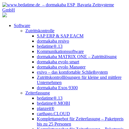
Software
Zutrittskontrolle
SAP ERP & SAP EACM
dormakaba resivo
bedatime®.13
Kommunikationssoftware
dormakaba MATRIX ONE – Zutrittslösung
dormakaba evolo smart
dormakaba evolo Manager
exivo – das komfortable Schließsystem
Zutrittskontrolllösungen für kleine und mittlere
Unternehmen
dormakaba Exos 9300
Zeiterfassung
bedatime®.13
bedatime®.MOBI
planzeit®
carthago.CLOUD
Komplettangebot für Zeiterfassung – Paketpreis
bis zu 25 Personen