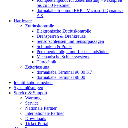
Komplettangebot für Zeiterfassung – Paketpreis
bis zu 50 Personen
dormakaba b-comm ERP – Microsoft Dynamics
AX
Hardware
Zutrittskontrolle
Elektronische Zutrittskontrolle
Drehsperren & Drehkreuze
Sensorschleusen und Sensorpassagen
Schranken & Poller
Personenleitbügel und Leserstandsäulen
Mechanische Schliess­systeme
Türtechnik
Zeiterfassung
dormakaba Terminal 96 00 K7
dormakaba Terminal 98 00
Identifikations­medien
Systemlösungen
Service & Support
Wartung
Service
Nationale Partner
Internationale Partner
Downloads
Ticket-Portal