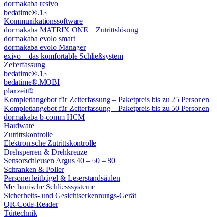
dormakaba resivo
bedatime®.13
Kommunikationssoftware
dormakaba MATRIX ONE – Zutrittslösung
dormakaba evolo smart
dormakaba evolo Manager
exivo – das komfortable Schließsystem
Zeiterfassung
bedatime®.13
bedatime®.MOBI
planzeit®
Komplettangebot für Zeiterfassung – Paketpreis bis zu 25 Personen
Komplettangebot für Zeiterfassung – Paketpreis bis zu 50 Personen
dormakaba b-comm HCM
Hardware
Zutrittskontrolle
Elektronische Zutrittskontrolle
Drehsperren & Drehkreuze
Sensorschleusen Argus 40 – 60 – 80
Schranken & Poller
Personenleitbügel & Leserstandsäulen
Mechanische Schliess­systeme
Sicherheits- und Gesichtserkennungs-Gerät
QR-Code-Reader
Türtechnik