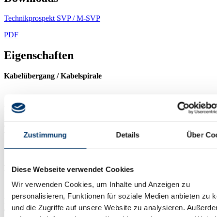
Technikprospekt SVP / M-SVP
PDF
Eigenschaften
Kabelübergang / Kabelspirale
Robuste Edelstahlspiralen in verschiedenen Längen mit oder ohne
Aufnahmekasten zum Einzug flexibler Anschlusskabel bis 7,5 mm
Ø. Gewährleistet eine quetschfreie und sabotagegeschützte
Zustimmung
Details
Über Co
Verbindung zwischen Flügel und Zarge von Türen und Fenstern.
Lösbare Kabelübergangssteckverbindung
Diese Webseite verwendet Cookies
Wir verwenden Cookies, um Inhalte und Anzeigen zu
personalisieren, Funktionen für soziale Medien anbieten zu 
Lösbare Kabelübergangssteckverbindung LK-12, kombinierbar mit
und die Zugriffe auf unsere Website zu analysieren. Außerd
den Kabelübergängen KÜ und Kabelspiralen KS. Die steckbare