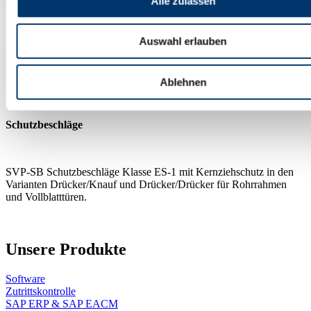
Alle zulassen
Rauchmelder
Auswahl erlauben
®
Rauchmelder und Rauchmeldezentrale mit DCW
Bustechnologie
zur Verwendung mit SVP / M-SVP Schlössern an Feuer- und
Rauchschutztüren.
Ablehnen
Schutzbeschläge
SVP-SB Schutzbeschläge Klasse ES-1 mit Kernziehschutz in den
Varianten Drücker/Knauf und Drücker/Drücker für Rohrrahmen
und Vollblatttüren.
Unsere Produkte
Software
Zutrittskontrolle
SAP ERP & SAP EACM