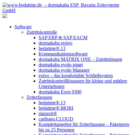
Software
Zutrittskontrolle
SAP ERP & SAP EACM
dormakaba resivo
bedatime®.13
Kommunikationssoftware
dormakaba MATRIX ONE – Zutrittslösung
dormakaba evolo smart
dormakaba evolo Manager
exivo – das komfortable Schließsystem
Zutrittskontrolllösungen für kleine und mittlere
Unternehmen
dormakaba Exos 9300
Zeiterfassung
bedatime®.13
bedatime®.MOBI
planzeit®
carthago.CLOUD
Komplettangebot für Zeiterfassung – Paketpreis
bis zu 25 Personen