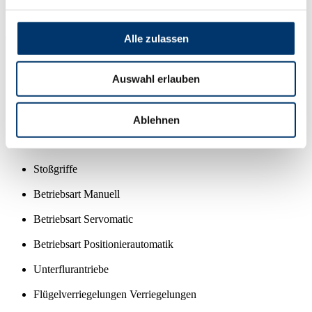
Das visuelle Element der KTV Atrium ATRIUM ist nur noch ein
extrem schmaler umlaufender Edelstahlrahmen.
Alle zulassen
Auswahl erlauben
Zusatzausstattung/ Optionen
Ablehnen
Nachtabschluss
Stoßgriffe
Betriebsart Manuell
Betriebsart Servomatic
Betriebsart Positionierautomatik
Unterflurantriebe
Flügelverriegelungen Verriegelungen