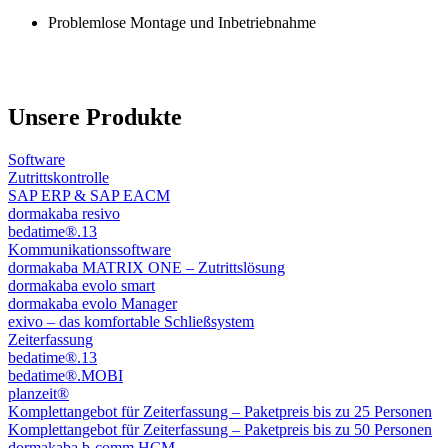
Problemlose Montage und Inbetriebnahme
Unsere Produkte
Software
Zutrittskontrolle
SAP ERP & SAP EACM
dormakaba resivo
bedatime®.13
Kommunikationssoftware
dormakaba MATRIX ONE – Zutrittslösung
dormakaba evolo smart
dormakaba evolo Manager
exivo – das komfortable Schließsystem
Zeiterfassung
bedatime®.13
bedatime®.MOBI
planzeit®
Komplettangebot für Zeiterfassung – Paketpreis bis zu 25 Personen
Komplettangebot für Zeiterfassung – Paketpreis bis zu 50 Personen
dormakaba b-comm HCM