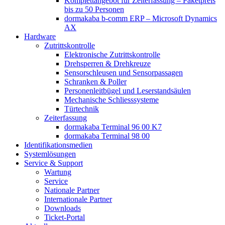
Komplettangebot für Zeiterfassung – Paketpreis
bis zu 50 Personen
dormakaba b-comm ERP – Microsoft Dynamics
AX
Hardware
Zutrittskontrolle
Elektronische Zutrittskontrolle
Drehsperren & Drehkreuze
Sensorschleusen und Sensorpassagen
Schranken & Poller
Personenleitbügel und Leserstandsäulen
Mechanische Schliess­systeme
Türtechnik
Zeiterfassung
dormakaba Terminal 96 00 K7
dormakaba Terminal 98 00
Identifikations­medien
Systemlösungen
Service & Support
Wartung
Service
Nationale Partner
Internationale Partner
Downloads
Ticket-Portal