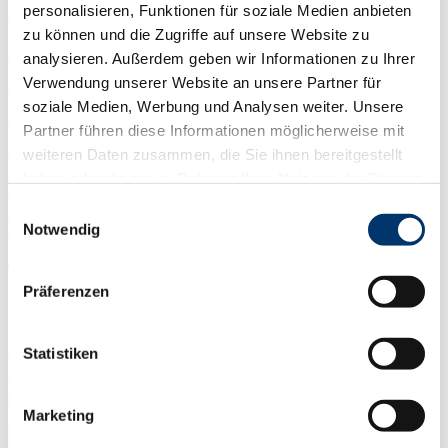
personalisieren, Funktionen für soziale Medien anbieten
KTV ATRIUM
zu können und die Zugriffe auf unsere Website zu
PDF
analysieren. Außerdem geben wir Informationen zu Ihrer
Verwendung unserer Website an unsere Partner für
KTV 3/KTV 4/KTV ATRIUM
soziale Medien, Werbung und Analysen weiter. Unsere
PDF
Partner führen diese Informationen möglicherweise mit
KTV 3/KTV 4/KTV ATRIUM
weiteren Daten zusammen, die Sie ihnen bereitgestellt
haben oder die sie im Rahmen Ihrer Nutzung der Dienste
PDF
gesammelt haben.
Einwilligungsauswahl
Eigenschaften
Notwendig
Türeigenschaften
Präferenzen
Die drei- und vierflügelige KTV Atrium ATRIUM als
Statistiken
Ganzglaskonstruktion mit einem Innendurchmesser von 2000, 2200,
2400, 2600 oder 2800mm und einer variablen Durchgangshöhe von
2100 mm bis 2500 mm passt sich dem aktuellen Objektdesgin von
bevorzugten transparenten Fassaden aus Stahl und Glas mit immer
Marketing
schlanker werdenden Profilansichten und einer nahezu vollflächigen
Verglasung an.