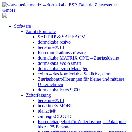
Software
Zutrittskontrolle
SAP ERP & SAP EACM
dormakaba resivo
bedatime®.13
Kommunikationssoftware
dormakaba MATRIX ONE – Zutrittslösung
dormakaba evolo smart
dormakaba evolo Manager
exivo – das komfortable Schließsystem
Zutrittskontrolllösungen für kleine und mittlere
Unternehmen
dormakaba Exos 9300
Zeiterfassung
bedatime®.13
bedatime®.MOBI
planzeit®
carthago.CLOUD
Komplettangebot für Zeiterfassung – Paketpreis
bis zu 25 Personen