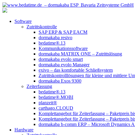
Software
Zutrittskontrolle
SAP ERP & SAP EACM
dormakaba resivo
bedatime®.13
Kommunikationssoftware
dormakaba MATRIX ONE – Zutrittslösung
dormakaba evolo smart
dormakaba evolo Manager
exivo – das komfortable Schließsystem
Zutrittskontrolllösungen für kleine und mittlere U
dormakaba Exos 9300
Zeiterfassung
bedatime®.13
bedatime®.MOBI
planzeit®
carthago.CLOUD
Komplettangebot für Zeiterfassung – Paketpreis bi
Komplettangebot für Zeiterfassung – Paketpreis bi
dormakaba b-comm ERP – Microsoft Dynamics 
Hardware