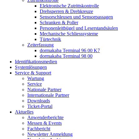
Zutrittskontrolle
Elektronische Zutrittskontrolle
Drehsperren & Drehkreuze
Sensorschleusen und Sensorpassagen
Schranken & Poller
Personenleitbügel und Leserstandsäulen
Mechanische Schliess­systeme
Türtechnik
Zeiterfassung
dormakaba Terminal 96 00 K7
dormakaba Terminal 98 00
Identifikations­medien
Systemlösungen
Service & Support
Wartung
Service
Nationale Partner
Internationale Partner
Downloads
Ticket-Portal
Aktuelles
Anwenderberichte
Messen & Events
Fachbericht
Newsletter Anmeldung